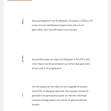
Het papiergewicht van Kraftpapier A3 papier is 300 grs. Dit
is een luxe en middelzware papiersoort dat u kunt
gebruiken voor het zelf maken van kaartjes.
Het eindformaat van blanco kraftpapier is A3 (297 x 420
mm). Papier wordt automatisch op dit formaat gesneden
en per pak á 10 vel geleverd.
Om de impact op het milieu zo min mogelijk te houden
wordt FSC kraftpapier gebruikt. Dit is papier dat wordt
gemaakt van gerecycled papier en met een minimaal
houtpercentage gewonnen wordt uit gecontroleerde
bossen.