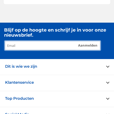
Blijf op de hoogte en schrijf je in voor onze
nieuwsbrief.
Aanmelden
Dit is wie we zijn
Over ons
Klantenservice
Blog
Portfolio
Veelgestelde vragen
Top Producten
Garanties
Bezorging en retouren
Duurzaam
Contact opnemen
Levensgrote poppen