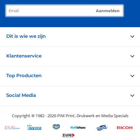
Aanmelden
Dit is wie we zijn
Over ons
Klantenservice
Blog
Portfolio
Veelgestelde vragen
Top Producten
Garanties
Bezorging en retouren
Duurzaam
Contact opnemen
Levensgrote poppen
Social Media
Partners
Grafisch ontwerp
Selfieframe
Aanleverspecificaties
Beurswanden
Like ons op Facebook!
Privacy Disclainer
Copyright ® 1982 - 2026 PIM Print, Drukwerk en Media Specials
Mobiele Balies
Volg ons op Twitter!
Displays
Abboneer op ons op Youtube!
Stand-in Fotobord