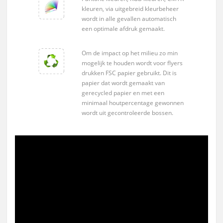
kleuren, via uitgebreid kleurbeheer
wordt in alle gevallen automatisch
een optimale afdruk gemaakt.
Om de impact op het milieu zo min
mogelijk te houden wordt voor flyers
drukken FSC papier gebruikt. Dit is
papier dat wordt gemaakt van
gerecycled papier en met een
minimaal houtpercentage gewonnen
wordt uit gecontroleerde bossen.