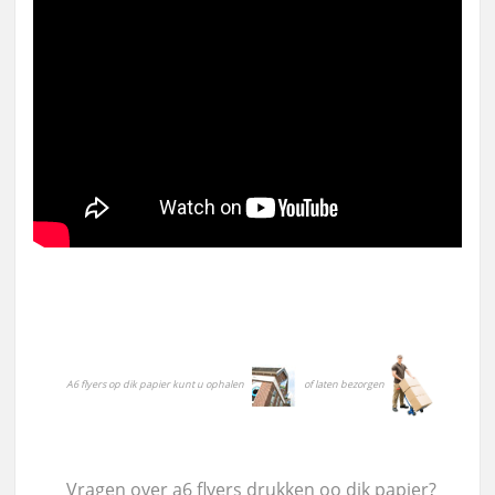
A6 flyers op dik papier kunt u ophalen
of laten bezorgen
Vragen over a6 flyers drukken oo dik papier?