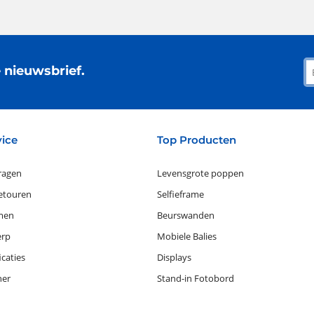
e nieuwsbrief.
vice
Top Producten
ragen
Levensgrote poppen
retouren
Selfieframe
men
Beurswanden
erp
Mobiele Balies
icaties
Displays
ner
Stand-in Fotobord