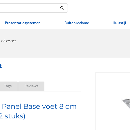
Presentatiesystemen
Buitenreclame
Huisstijl
 x 8 cm set
t
Tags
Reviews
 Panel Base voet 8 cm
2 stuks)