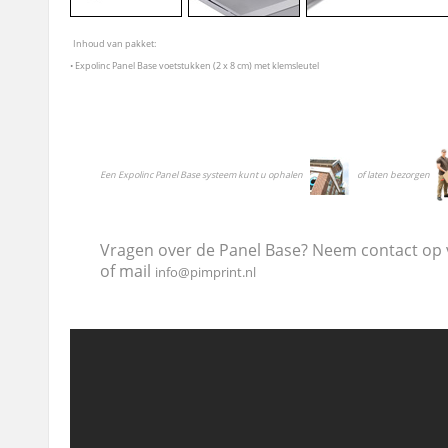
Inhoud van pakket:
• Expolinc Panel Base voetstukken (2 x 8 cm) met klemsleutel
Een Expolinc Panel Base systeem kunt u ophalen
of laten bezorgen
Vragen over de Panel Base? Neem contact op 
of mail
info@pimprint.nl