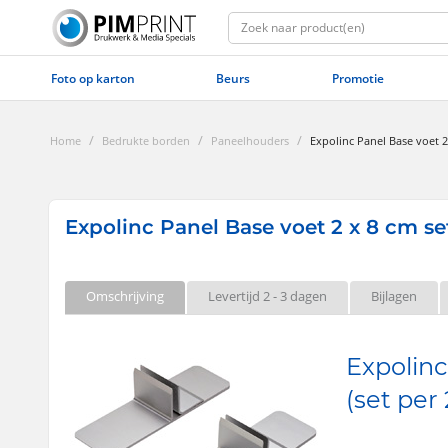
Foto op karton
Beurs
Promotie
/
/
/
Home
Bedrukte borden
Paneelhouders
Expolinc Panel Base voet 2
Expolinc Panel Base voet 2 x 8 cm se
Omschrijving
Levertijd 2 - 3 dagen
Bijlagen
Expolinc
(set per 