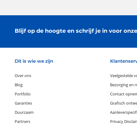
Blijf op de hoogte en schrijf je in voor onz
Dit is wie we zijn
Klantenser
Over ons
Veelgestelde v
Blog
Bezorging en 
Portfolio
Contact opne
Garanties
Grafisch ontw
Duurzaam
Aanleverspecif
Partners
Privacy Disclai