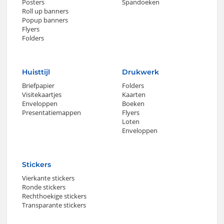
Posters
Spandoeken
Roll up banners
Popup banners
Flyers
Folders
Huisttijl
Drukwerk
Briefpapier
Folders
Visitekaartjes
Kaarten
Enveloppen
Boeken
Presentatiemappen
Flyers
Loten
Enveloppen
Stickers
Vierkante stickers
Ronde stickers
Rechthoekige stickers
Transparante stickers