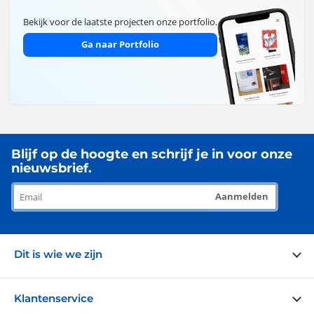
Bekijk voor de laatste projecten onze portfolio.
Ga naar Portfolio
Blijf op de hoogte en schrijf je in voor onze
nieuwsbrief.
Aanmelden
Dit is wie we zijn
Over ons
Klantenservice
Blog