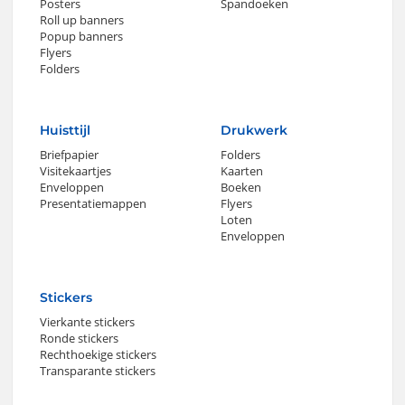
Posters
Spandoeken
Roll up banners
Popup banners
Flyers
Folders
Huisttijl
Drukwerk
Briefpapier
Folders
Visitekaartjes
Kaarten
Enveloppen
Boeken
Presentatiemappen
Flyers
Loten
Enveloppen
Stickers
Vierkante stickers
Ronde stickers
Rechthoekige stickers
Transparante stickers