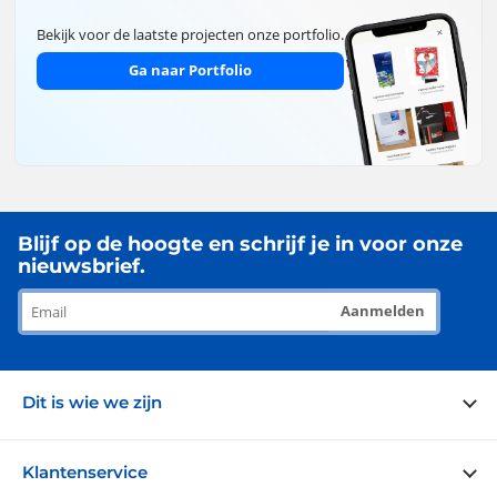
Bekijk voor de laatste projecten onze portfolio.
Ga naar Portfolio
Blijf op de hoogte en schrijf je in voor onze
nieuwsbrief.
Aanmelden
Dit is wie we zijn
Over ons
Klantenservice
Blog